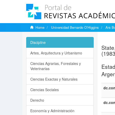
Home
Universidad Bernardo O’Higgins
Ars Bo
Show si
Discipline
State
(1983
Artes, Arquitectura y Urbanismo
Ciencias Agrarias, Forestales y
Estad
Veterinarias
Argen
Ciencias Exactas y Naturales
dc.con
Ciencias Sociales
Derecho
dc.con
Economía y Administración