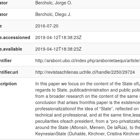
ator
Bercholc, Jorge O.
ator
Bercholc, Diego J.
e
2016-07-20
e.accessioned
2019-04-12T18:38:23Z
e.available
2019-04-12T18:38:23Z
tifier
http://arsboni.ubo.cl/index.php/arsbonietaequi/article
tifier.uri
http://revistaschilenas.uchile.cl/handle/2250/29724
cription
In this paper we focus on the content of the State o
regards to State, publicadministration and public p
from a broader research on the content of the same
conclusion that arises fromthis paper is the existence 
professionalizationof the idea of “State”, reflected
technical and professional, and at the same time,less 
peculiarities ofeach president, from a “pro-privatizat
around the State (Alfonsín, Menem, De laRúa), to the
KeynesianState (Duhalde, Kirchner, Cristina Kirchner