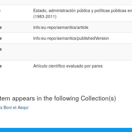
e
Estado, administración pública y políticas públicas e
(1983-2011)
e
info:eu-repo/semantics/article
e
info:eu-repo/semantics/publishedVersion
e
e
Artículo científico evaluado por pares
item appears in the following Collection(s)
s Boni et Aequi
mple item record