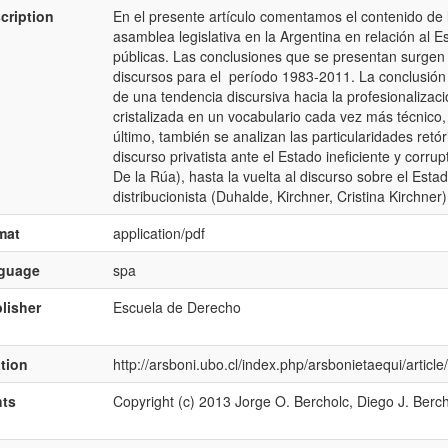
cription
En el presente artículo comentamos el contenido de l
asamblea legislativa en la Argentina en relación al Es
públicas. Las conclusiones que se presentan surgen 
discursos para el período 1983-2011. La conclusión p
de una tendencia discursiva hacia la profesionalizaci
cristalizada en un vocabulario cada vez más técnico
último, también se analizan las particularidades retó
discurso privatista ante el Estado ineficiente y corru
De la Rúa), hasta la vuelta al discurso sobre el Estado
distribucionista (Duhalde, Kirchner, Cristina Kirchner)
mat
application/pdf
nguage
spa
lisher
Escuela de Derecho
ation
http://arsboni.ubo.cl/index.php/arsbonietaequi/article
hts
Copyright (c) 2013 Jorge O. Bercholc, Diego J. Berc