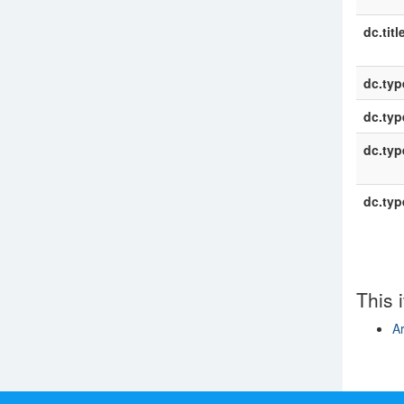
dc.titl
dc.typ
dc.typ
dc.typ
dc.typ
This 
Ar
Show si