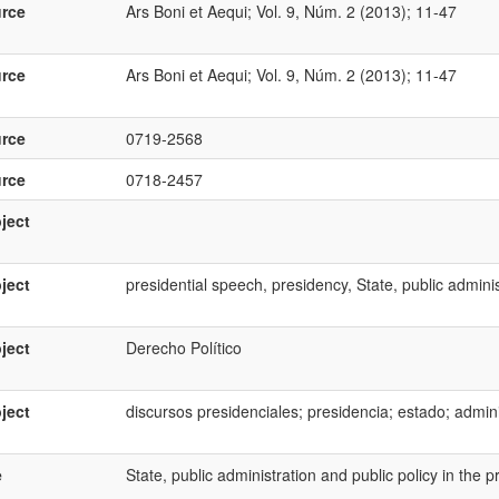
rce
Ars Boni et Aequi; Vol. 9, Núm. 2 (2013); 11-47
rce
Ars Boni et Aequi; Vol. 9, Núm. 2 (2013); 11-47
rce
0719-2568
rce
0718-2457
ject
ject
presidential speech, presidency, State, public administ
ject
Derecho Político
ject
discursos presidenciales; presidencia; estado; adminis
e
State, public administration and public policy in the