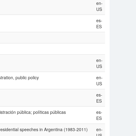
en-
US
es-
ES
en-
US
ration, public policy
en-
US
es-
ES
tración pública; políticas públicas
es-
ES
 presidential speeches in Argentina (1983-2011)
en-
US