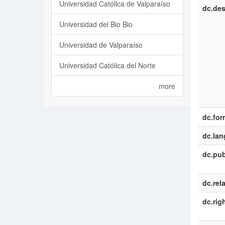
Universidad Católica de Valparaíso
dc.des
Universidad del Bio Bio
Universidad de Valparaíso
Universidad Católica del Norte
more
dc.for
dc.la
dc.pub
dc.rel
dc.rig