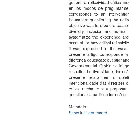
generó la reflexividad crítica 
en los modos de preguntar-se a
corresponds to an interventi
Education: questioning the notio
objective was to create a space fo
diversity, inclusion and normal
systematize the experience aro
account for how critical reflexi
it was expressed in the ways
presente artigo corresponde a
diferença educação: questionand
Governamental. O objetivo foi ge
respeito da diversidade, inclu
presente relato tem o objet
intencionalidade das diretrizes 
crítica mediante sua propost
questionar a partir da inclusão es
Metadata
Show full item record