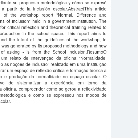
mediante su propuesta metodológica y cómo se expresó
 partir de la Inclusión escolar.AbstractThis article
on of the workshop report "Normal, Difference and
ns of inclusion" held in a government institution. The
r critical reflection and theoretical training related to
 production in the school space. This report aims to
und the intent of the guidelines of the workshop, to
vity was generated by its proposed methodology and how
 of asking - is from the School Inclusion.ResumoO
 um relato de intervenção da oficina “Normalidade,
o as noções de inclusão” realizado em uma Instituição
rar um espaço de reflexão crítica e formação teórica a
são e produção da normalidade no espaço escolar. O
ivo de sistematizar a experiência em torno da
da oficina, compreender como se gerou a reflexividade
a metodológica e como se expressou nos modos de
colar.