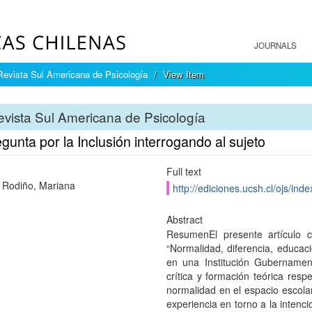
JOURNALS
Revista Sul Americana de Psicología
View Item
vista Sul Americana de Psicología
gunta por la Inclusión interrogando al sujeto
Full text
 Rodiño, Mariana
http://ediciones.ucsh.cl/ojs/in
Abstract
ResumenEl presente artículo c
“Normalidad, diferencia, educaci
en una Institución Gubernament
crítica y formación teórica respe
normalidad en el espacio escolar.
experiencia en torno a la intenci