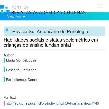
Toggl
navig
View Item
Revista Sul Americana de Psicología
Habilidades sociais e status sociométrico em
crianças do ensino fundamental
Author
Maria Montiel, José
Pessotto, Fernando
Bartholomeu, Daniel
Full text
http://ediciones.ucsh.cl/ojs/index.php/RSAP/article/view/1745