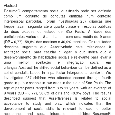
Abstract
ResumoO comportamento social qualificado pode ser definido
como um conjunto de condutas emitidas num contexto
interpessoal particular. Foram investigadas 257 crianças que
frequentavam segunda até a quarta classe em escolas públicas
de duas cidades do estado de São Paulo. A idade dos
participantes variou de 8 a 11 anos, com uma média de 9 anos
(DP = 0,77), 58,8% das meninas e 40,9% meninos. Os resultados
descritos sugerem que Assertividade está relacionada à
aceitação social para estudar e jogar, o que indica que o
desenvolvimento de habilidades sociais é relevante para levar a
uma melhor aceitação e integração social em
crianças.AbstractThe skilled social behaviour can be defined as a
set of conduits issued in a particular interpersonal context. We
investigated 257 children who attended second through fourth
grade in public schools in two cities in the state of São Paulo. The
age of participants ranged from 8 to 11 years, with an average of
9 years (SD = 0.77), 58.8% of girls and 40.9% boys. The results
described suggest that Assertiveness is related to social
acceptance to study and play, which indicates that the
development of social skills is relevant to lead to better
acceptance and social integration in children.ResumenEl