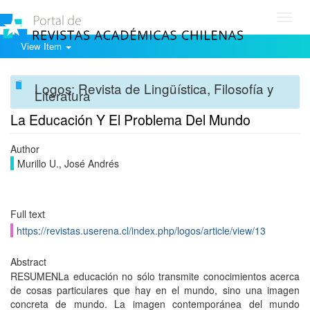
Toggl
navig
View Item
Logos: Revista de Lingüística, Filosofía y
Literatura
La Educación Y El Problema Del Mundo
Author
Murillo U., José Andrés
Full text
https://revistas.userena.cl/index.php/logos/article/view/13
Abstract
RESUMENLa educación no sólo transmite conocimientos acerca
de cosas particulares que hay en el mundo, sino una imagen
concreta de mundo. La imagen contemporánea del mundo