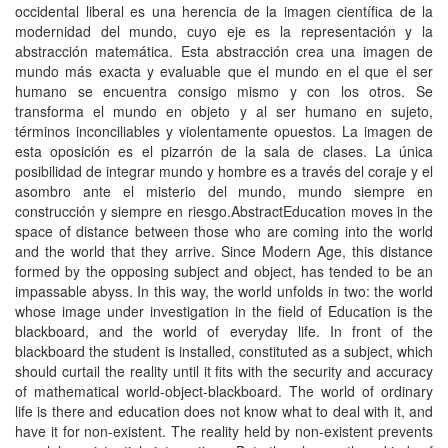
occidental liberal es una herencia de la imagen científica de la
modernidad del mundo, cuyo eje es la representación y la
abstracción matemática. Esta abstracción crea una imagen de
mundo más exacta y evaluable que el mundo en el que el ser
humano se encuentra consigo mismo y con los otros. Se
transforma el mundo en objeto y al ser humano en sujeto,
términos inconciliables y violentamente opuestos. La imagen de
esta oposición es el pizarrón de la sala de clases. La única
posibilidad de integrar mundo y hombre es a través del coraje y el
asombro ante el misterio del mundo, mundo siempre en
construcción y siempre en riesgo.AbstractEducation moves in the
space of distance between those who are coming into the world
and the world that they arrive. Since Modern Age, this distance
formed by the opposing subject and object, has tended to be an
impassable abyss. In this way, the world unfolds in two: the world
whose image under investigation in the field of Education is the
blackboard, and the world of everyday life. In front of the
blackboard the student is installed, constituted as a subject, which
should curtail the reality until it fits with the security and accuracy
of mathematical world-object-blackboard. The world of ordinary
life is there and education does not know what to deal with it, and
have it for non-existent. The reality held by non-existent prevents