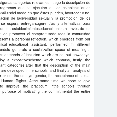
algunas categorías relevantes, luego la descripción de
yprogramas que se ejecutan en los establecimientos
análisisdel modo en que éstos pueden, favorecer o no,
ación de ladiversidad sexual y la promoción de los
e espera entregarsugerencias y alternativas para
 en los establecimientoseducacionales a través de los
 fin de promover el compromisode toda la comunidad
resents a personal reflection, which emerges from our
ical–educational assistant, performed in different
endsto generate a socialization space of meaningful
erentdemands of inclusion which are set out nowadays.
oy a expositivescheme which contains, firstly, the
ant categories,after that the description of the main
re developed inthe schools, and finally an analysis of
 or not the equityof gender, the acceptance of sexual
of Human Rights. Atthe same time we hope to give
 to improve the practicum inthe schools through
the purpose of motivating the commitmentof the entire