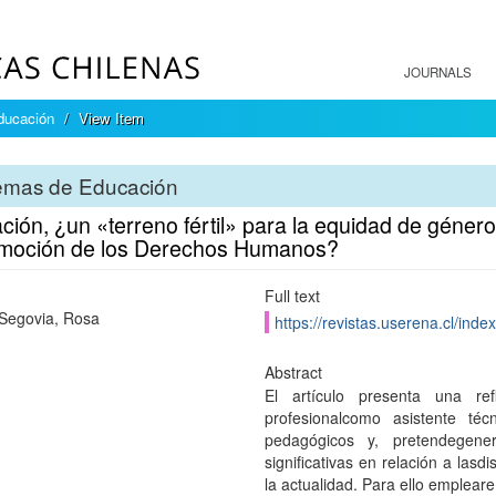
JOURNALS
ducación
View Item
emas de Educación
ión, ¿un «terreno fértil» para la equidad de género,
omoción de los Derechos Humanos?
Full text
Segovia, Rosa
https://revistas.userena.cl/inde
Abstract
El artículo presenta una re
profesionalcomo asistente técn
pedagógicos y, pretendegene
significativas en relación a las
la actualidad. Para ello emple