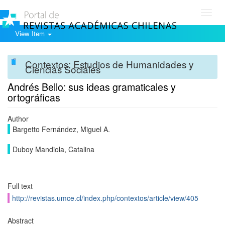
Toggl
navig
View Item
Contextos: Estudios de Humanidades y
Ciencias Sociales
Andrés Bello: sus ideas gramaticales y
ortográficas
Author
Bargetto Fernández, Miguel A.
Duboy Mandiola, Catalina
Full text
http://revistas.umce.cl/index.php/contextos/article/view/405
Abstract