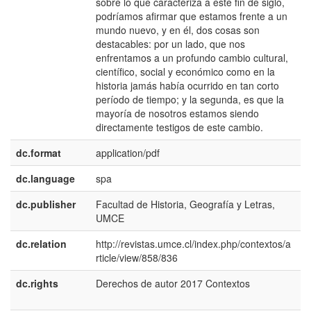
sobre lo que caracteriza a este fin de siglo,
podríamos afirmar que estamos frente a un
mundo nuevo, y en él, dos cosas son
destacables: por un lado, que nos
enfrentamos a un profundo cambio cultural,
científico, social y económico como en la
historia jamás había ocurrido en tan corto
período de tiempo; y la segunda, es que la
mayoría de nosotros estamos siendo
directamente testigos de este cambio.
dc.format
application/pdf
dc.language
spa
dc.publisher
Facultad de Historia, Geografía y Letras,
e
UMCE
E
dc.relation
http://revistas.umce.cl/index.php/contextos/a
rticle/view/858/836
dc.rights
Derechos de autor 2017 Contextos
e
E