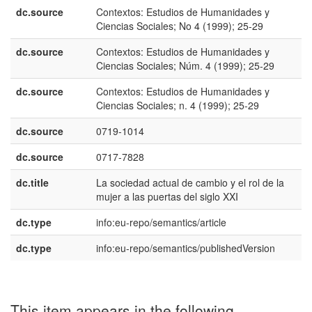
dc.source
Contextos: Estudios de Humanidades y
e
Ciencias Sociales; No 4 (1999); 25-29
U
dc.source
Contextos: Estudios de Humanidades y
e
Ciencias Sociales; Núm. 4 (1999); 25-29
E
dc.source
Contextos: Estudios de Humanidades y
p
Ciencias Sociales; n. 4 (1999); 25-29
B
dc.source
0719-1014
dc.source
0717-7828
dc.title
La sociedad actual de cambio y el rol de la
e
mujer a las puertas del siglo XXI
E
dc.type
info:eu-repo/semantics/article
dc.type
info:eu-repo/semantics/publishedVersion
This item appears in the following