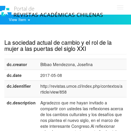
Toggl
navig
View Item
Show simple item record
La sociedad actual de cambio y el rol de la
mujer a las puertas del siglo XXI
dc.creator
Bilbao Mendezona, Josefina
dc.date
2017-05-08
dc.identifier
http://revistas.umce.cl/index.php/contextos/a
rticle/view/858
dc.description
Agradezco que me hayan invitado a
e
compartir con ustedes las reflexiones acerca
E
de los cambios culturales y los desafíos que
nos plantea el nuevo siglo, en el marco de
este interesante Congreso.Al reflexionar