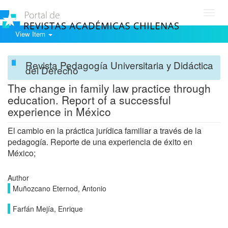
Toggl
navig
View Item
Revista Pedagogía Universitaria y Didáctica
del Derecho
The change in family law practice through
education. Report of a successful
experience in México
El cambio en la práctica jurídica familiar a través de la
pedagogía. Reporte de una experiencia de éxito en
México;
Author
Muñozcano Eternod, Antonio
Farfán Mejía, Enrique