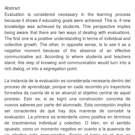
Abstract
Evaluation is considered necessary in the learning process
because it shows if educating goals were achieved. This is, if new
knowledge was achieved by students. This perspective implies
being aware that there are two ways of dealing with evaluations.
The first one is a positive understanding in terms of individual and
collective growth. The other, in opposite sense, is to see it as a
negative moment because of the absence of an effective
communicative act. According to where students and teachers
stand, this step of knowing and communication would turn into a
rich dialog, or into a segregation point.
La instancia de la evaluación es considerada necesaria dentro del
proceso de aprendizaje, porque en cada recorrido y/o trayectoria
formativa da cuenta de si se alcanzó el objetivo central de aquel
proceso. Esto es, si se logró una construcción concreta de
nuevos saberes por parte del alumnado. Esta concepción implica
ser conscientes de que hay dos maneras de concebir la
evaluación. La primera es entenderla como positiva en términos
de crecimientos individual y colectivo. O bien, en el sentido
opuesto, como un momento negativo en cuanto a la ausencia de
un efectivo acto comunicativo. Según el lugar en el que se