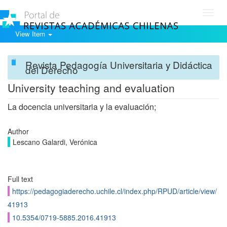
Toggl
navig
View Item
Revista Pedagogía Universitaria y Didáctica
del Derecho
University teaching and evaluation
La docencia universitaria y la evaluación;
Author
Lescano Galardi, Verónica
Full text
https://pedagogiaderecho.uchile.cl/index.php/RPUD/article/view/
41913
10.5354/0719-5885.2016.41913