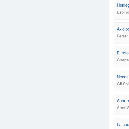
Heideg
Espino
Axiolo
Ferrer
El ret
Chapa 
Necesi
Gil So
Aporte
Aros V
La cue