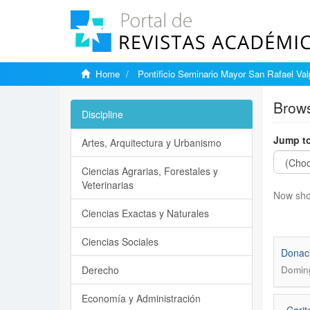
Home
Pontificio Seminario Mayor San Rafael Val
Brows
Discipline
Jump to
Artes, Arquitectura y Urbanismo
Ciencias Agrarias, Forestales y
Veterinarias
Now sho
Ciencias Exactas y Naturales
Ciencias Sociales
Donaci
Derecho
Doming
Economía y Administración