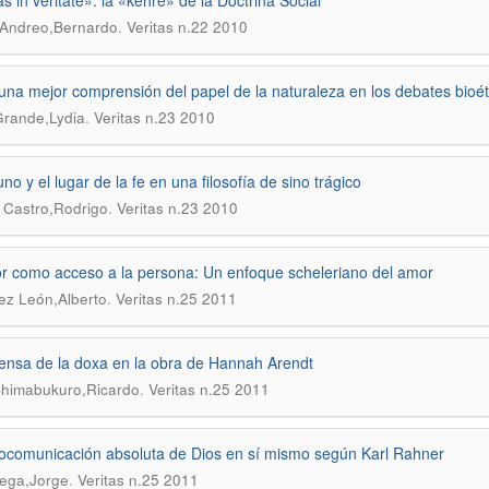
as in veritate»: la «kehre» de la Doctrina Social
.
 Andreo,Bernardo
Veritas n.22 2010
una mejor comprensión del papel de la naturaleza en los debates bioét
.
Grande,Lydia
Veritas n.23 2010
o y el lugar de la fe en una filosofía de sino trágico
.
 Castro,Rodrigo
Veritas n.23 2010
r como acceso a la persona: Un enfoque scheleriano del amor
.
z León,Alberto
Veritas n.25 2011
ensa de la doxa en la obra de Hannah Arendt
.
himabukuro,Ricardo
Veritas n.25 2011
ocomunicación absoluta de Dios en sí mismo según Karl Rahner
.
ega,Jorge
Veritas n.25 2011