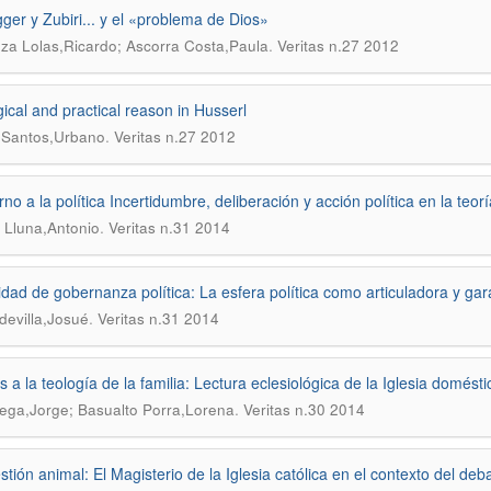
ger y Zubiri... y el «problema de Dios»
.
za Lolas,Ricardo; Ascorra Costa,Paula
Veritas n.27 2012
gical and practical reason in Husserl
.
 Santos,Urbano
Veritas n.27 2012
orno a la política Incertidumbre, deliberación y acción política en la te
.
Lluna,Antonio
Veritas n.31 2014
dad de gobernanza política: La esfera política como articuladora y gar
.
ldevilla,Josué
Veritas n.31 2014
s a la teología de la familia: Lectura eclesiológica de la Iglesia domésti
.
ega,Jorge; Basualto Porra,Lorena
Veritas n.30 2014
stión animal: El Magisterio de la Iglesia católica en el contexto del deb