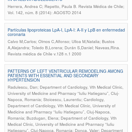
.
Herrera, Andrea C; Repetto, Paula B
Revista Médica de Chile;
Vol. 142, núm. 8 (2014): AGOSTO 2014
Partículas lipoproteicas LpA-I, LpA-I: A-II y LpB en enfermedad
coronaria
Calvo M,Carlos; Olmos C,Alfonso; Ulloa M,Natalia; Bustos
.
A,Alejandra; Toledo B,Lorena; Durán S,Daniel; Naveas,Rina
Revista médica de Chile v.128 n.1 2000
PATTERNS OF LEFT VENTRICULAR REMODELING AMONG
PATIENTS WITH ESSENTIAL AND SECONDARY
HYPERTENSION
Radulescu, Dan; Department of Cardiology, Vth Medical Clinic,
University of Medicine and Pharmacy “Iuliu Hatieganu”, Cluj-
Napoca, Romania; Stoicescu, Laurentiu; Cardiology,
Department of Cardiology, Vth Medical Clinic, University of
Medicine and Pharmacy “Iuliu Hatieganu”, Cluj-Napoca,
Romania; Buzdugan, Elena; Department of Cardiology, Vth
Medical Clinic, University of Medicine and Pharmacy “Iuliu
Hatieganu”, Cluj-Napoca, Romania; Donca, Valer; Department