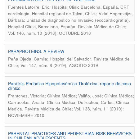
Fuentes Latorre, Eric; Hospital Clinic Barcelona, España. CRT
cardiologia, Hospital regional de Talca, Chile.; Vidal Hagemeijer,
Bárbara; Unidad de diagnostico no Invasivo (ecocardiografía),
.
Hospital Clinic, Barcelona, España
Revista Médica de Chile;
Vol. 146, núm. 10 (2018): OCTUBRE 2018
PARAPROTEINS. A REVIEW
.
Peña Ojeda, Camila; Hospital del Salvador
Revista Médica de
Chile; Vol. 147, núm. 8 (2019): AGOSTO 2019
Parálisis Periódica Hipopotasémica Tirotóxica: reporte de caso
clínico
Frantchez, Victoria; Clínica Médica; Valiño, José; Clínica Médica;
Carracelas, Analía; Clínica Médica; Dufrechou, Carlos; Clínica
.
Médica
Revista Médica de Chile; Vol. 138, núm. 11 (2010):
NOVIEMBRE 2010
PARENTAL PRACTICES AND PEDESTRIAN RISK BEHAVIORS
IN CHILEAN ADOLESCENTS