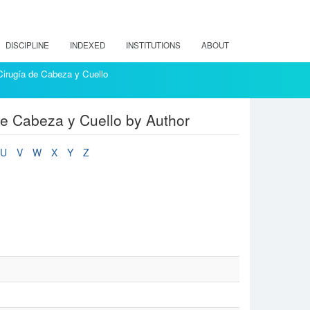
DISCIPLINE
INDEXED
INSTITUTIONS
ABOUT
 Cirugía de Cabeza y Cuello
de Cabeza y Cuello by Author
U
V
W
X
Y
Z