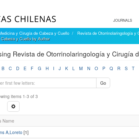
JOURNALS
 Medicina y Cirugía de Cabeza y Cuello
Revista de Otorrinolaringología y
e Cabeza y Cuello by Author
ing Revista de Otorrinolaringología y Cirugía 
B
C
D
E
F
G
H
I
J
K
L
M
N
O
P
Q
R
S
T
Go
wing items 1-3 of 3
s Name
s A,Loreto
[1]