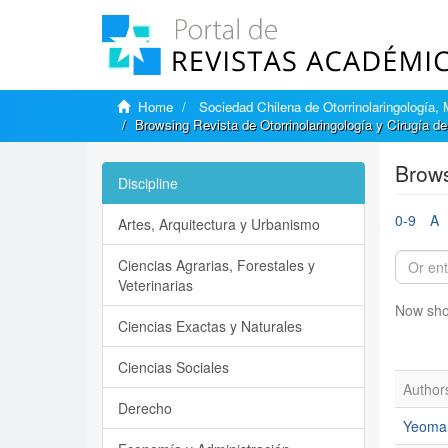
Home
Sociedad Chilena de Otorrinolaringología,
Browsing Revista de Otorrinolaringología y Cirugía d
Brows
Discipline
0-9
A
Artes, Arquitectura y Urbanismo
Ciencias Agrarias, Forestales y
Veterinarias
Now sho
Ciencias Exactas y Naturales
Ciencias Sociales
Author
Derecho
Yeoman