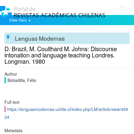
Toggl
navig
View Item
Lenguas Modernas
D. Brazil, M. Coulthard M. Johns: Discourse
intonation and language teaching Londres.
Longman. 1980
Author
Bobadilla, Félix
Full text
https://lenguasmodernas.uchile.cl/index.php/LM/article/view/459
24
Metadata