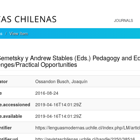
JOURNALS
as
View Item
mple item record
Semetsky y Andrew Stables (Eds.) Pedagogy and Edu
nges/Practical Opportunities
ator
Ossandon Busch, Joaquín
e
2016-08-24
e.accessioned
2019-04-16T14:01:29Z
e.available
2019-04-16T14:01:29Z
tifier
https://lenguasmodernas.uchile.cl/index.php/LM/arti
tifier.uri
http://revistaschilenas.uchile.cl/handle/2250/38516