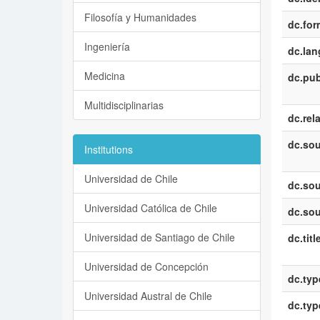
Filosofía y Humanidades
dc.for
Ingeniería
dc.la
Medicina
dc.pub
Multidisciplinarias
dc.rel
dc.sou
Institutions
Universidad de Chile
dc.sou
Universidad Católica de Chile
dc.sou
Universidad de Santiago de Chile
dc.titl
Universidad de Concepción
dc.typ
Universidad Austral de Chile
dc.typ