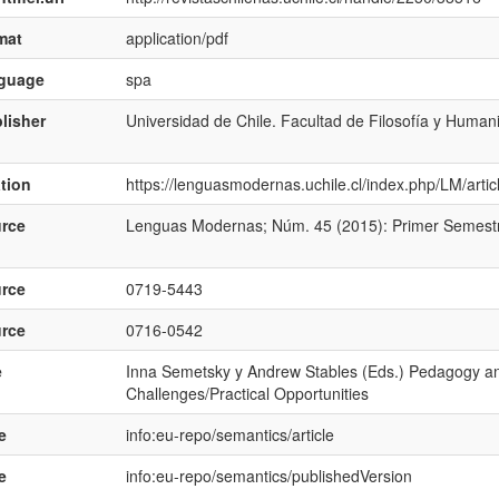
mat
application/pdf
nguage
spa
lisher
Universidad de Chile. Facultad de Filosofía y Huma
ation
https://lenguasmodernas.uchile.cl/index.php/LM/arti
rce
Lenguas Modernas; Núm. 45 (2015): Primer Semestr
rce
0719-5443
rce
0716-0542
e
Inna Semetsky y Andrew Stables (Eds.) Pedagogy an
Challenges/Practical Opportunities
e
info:eu-repo/semantics/article
e
info:eu-repo/semantics/publishedVersion