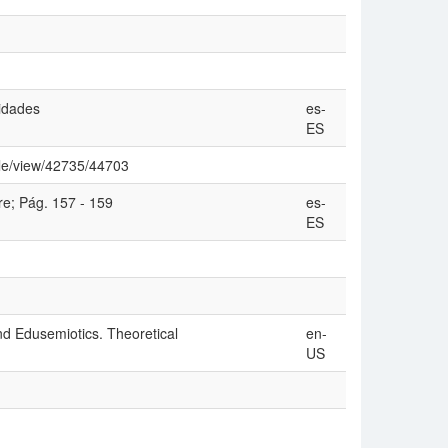
nidades
es-
ES
cle/view/42735/44703
e; Pág. 157 - 159
es-
ES
d Edusemiotics. Theoretical
en-
US