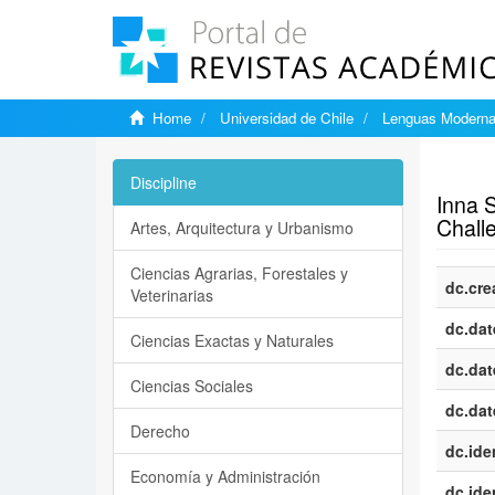
Home
Universidad de Chile
Lenguas Modern
Show si
Discipline
Inna 
Challe
Artes, Arquitectura y Urbanismo
Ciencias Agrarias, Forestales y
dc.cre
Veterinarias
dc.dat
Ciencias Exactas y Naturales
dc.dat
Ciencias Sociales
dc.dat
Derecho
dc.iden
Economía y Administración
dc.iden