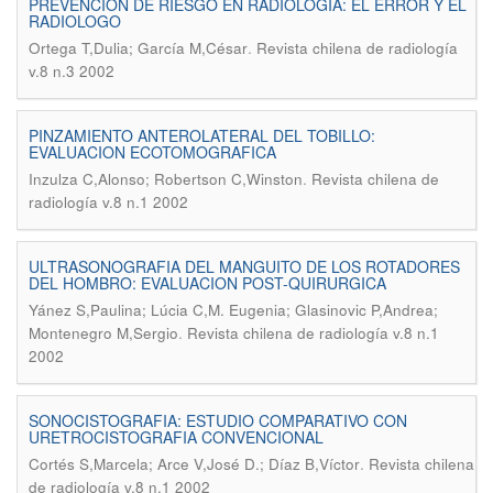
PREVENCION DE RIESGO EN RADIOLOGIA: EL ERROR Y EL
RADIOLOGO
.
Ortega T,Dulia; García M,César
Revista chilena de radiología
v.8 n.3 2002
PINZAMIENTO ANTEROLATERAL DEL TOBILLO:
EVALUACION ECOTOMOGRAFICA
.
Inzulza C,Alonso; Robertson C,Winston
Revista chilena de
radiología v.8 n.1 2002
ULTRASONOGRAFIA DEL MANGUITO DE LOS ROTADORES
DEL HOMBRO: EVALUACION POST-QUIRURGICA
Yánez S,Paulina; Lúcia C,M. Eugenia; Glasinovic P,Andrea;
.
Montenegro M,Sergio
Revista chilena de radiología v.8 n.1
2002
SONOCISTOGRAFIA: ESTUDIO COMPARATIVO CON
URETROCISTOGRAFIA CONVENCIONAL
.
Cortés S,Marcela; Arce V,José D.; Díaz B,Víctor
Revista chilena
de radiología v.8 n.1 2002