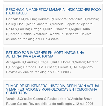
RESONANCIA MAGNETICA MAMARIA: INDICACIONES POCO
HABITUALES
González M,Paulina; Horvath P,Eleonora; Arancibia H,Patricia;
Galleguillos P,María; Jacard C,Marcela; López P,Alejandra;
Neira V,Paulina; Ortega T,Dulia; Pinochet T,Miguel; Taub
.
E,Teresa; Uchida S,Marcela; Wenzel K,Heriberto
Revista
chilena de radiología v.11 n.4 2005
ESTUDIO POR IMAGENES EN MORTINATOS: UNA
ALTERNATIVA A LA AUTOPSIA
Arriagada R,Sandra; Ortega T,Dulia; Flores N,Nelson; Moreno
.
S,Rodrigo; Garrido H,TM. Cristián; Pierola T,TM. Alejandro
Revista chilena de radiología v.12 n.1 2006
TUMOR DE KRUKENBERG: HISTORIA, DEFINICION ACTUAL
Y MANIFESTACIONES MORFOLOGICAS EN TOMOGRAFIA
COMPUTADA
Varela U,Cristián; Castro C,Paulo; Labra W,Andrés; Bravo
.
P,Juan Carlos
Revista chilena de radiología v.12 n.1 2006