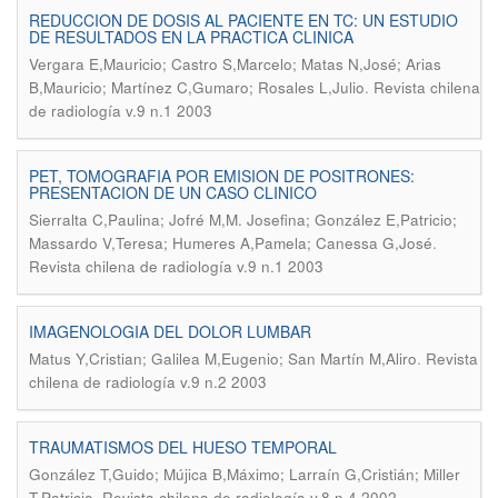
REDUCCION DE DOSIS AL PACIENTE EN TC: UN ESTUDIO
DE RESULTADOS EN LA PRACTICA CLINICA
Vergara E,Mauricio; Castro S,Marcelo; Matas N,José; Arias
.
B,Mauricio; Martínez C,Gumaro; Rosales L,Julio
Revista chilena
de radiología v.9 n.1 2003
PET, TOMOGRAFIA POR EMISION DE POSITRONES:
PRESENTACION DE UN CASO CLINICO
Sierralta C,Paulina; Jofré M,M. Josefina; González E,Patricio;
.
Massardo V,Teresa; Humeres A,Pamela; Canessa G,José
Revista chilena de radiología v.9 n.1 2003
IMAGENOLOGIA DEL DOLOR LUMBAR
.
Matus Y,Cristian; Galilea M,Eugenio; San Martín M,Aliro
Revista
chilena de radiología v.9 n.2 2003
TRAUMATISMOS DEL HUESO TEMPORAL
González T,Guido; Mújica B,Máximo; Larraín G,Cristián; Miller
.
T,Patricio
Revista chilena de radiología v.8 n.4 2002