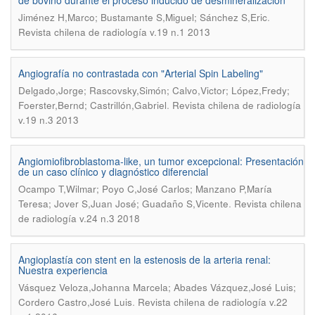
de bovino durante el proceso inducido de desmineralización
.
Jiménez H,Marco; Bustamante S,Miguel; Sánchez S,Eric
Revista chilena de radiología v.19 n.1 2013
Angiografía no contrastada con "Arterial Spin Labeling"
Delgado,Jorge; Rascovsky,Simón; Calvo,Victor; López,Fredy;
.
Foerster,Bernd; Castrillón,Gabriel
Revista chilena de radiología
v.19 n.3 2013
Angiomiofibroblastoma-like, un tumor excepcional: Presentación
de un caso clínico y diagnóstico diferencial
Ocampo T,Wilmar; Poyo C,José Carlos; Manzano P,María
.
Teresa; Jover S,Juan José; Guadaño S,Vicente
Revista chilena
de radiología v.24 n.3 2018
Angioplastía con stent en la estenosis de la arteria renal:
Nuestra experiencia
Vásquez Veloza,Johanna Marcela; Abades Vázquez,José Luis;
.
Cordero Castro,José Luis
Revista chilena de radiología v.22