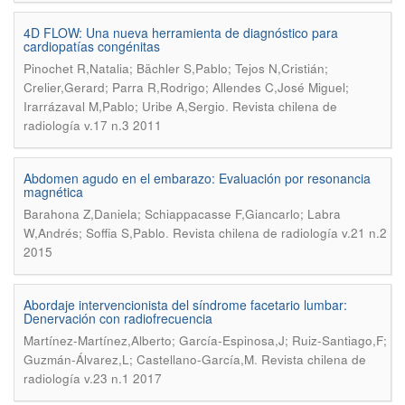
4D FLOW: Una nueva herramienta de diagnóstico para
cardiopatías congénitas
Pinochet R,Natalia; Bächler S,Pablo; Tejos N,Cristián;
Crelier,Gerard; Parra R,Rodrigo; Allendes C,José Miguel;
.
Irarrázaval M,Pablo; Uribe A,Sergio
Revista chilena de
radiología v.17 n.3 2011
Abdomen agudo en el embarazo: Evaluación por resonancia
magnética
Barahona Z,Daniela; Schiappacasse F,Giancarlo; Labra
.
W,Andrés; Soffia S,Pablo
Revista chilena de radiología v.21 n.2
2015
Abordaje intervencionista del síndrome facetario lumbar:
Denervación con radiofrecuencia
Martínez-Martínez,Alberto; García-Espinosa,J; Ruiz-Santiago,F;
.
Guzmán-Álvarez,L; Castellano-García,M
Revista chilena de
radiología v.23 n.1 2017