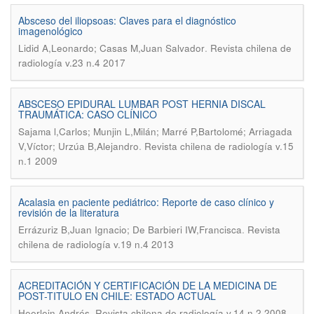
Absceso del iliopsoas: Claves para el diagnóstico
imagenológico
.
Lidid A,Leonardo; Casas M,Juan Salvador
Revista chilena de
radiología v.23 n.4 2017
ABSCESO EPIDURAL LUMBAR POST HERNIA DISCAL
TRAUMÁTICA: CASO CLÍNICO
Sajama l,Carlos; Munjin L,Milán; Marré P,Bartolomé; Arriagada
.
V,Víctor; Urzúa B,Alejandro
Revista chilena de radiología v.15
n.1 2009
Acalasia en paciente pediátrico: Reporte de caso clínico y
revisión de la literatura
.
Errázuriz B,Juan Ignacio; De Barbieri IW,Francisca
Revista
chilena de radiología v.19 n.4 2013
ACREDITACIÓN Y CERTIFICACIÓN DE LA MEDICINA DE
POST-TITULO EN CHILE: ESTADO ACTUAL
.
Heerlein,Andrés
Revista chilena de radiología v.14 n.2 2008