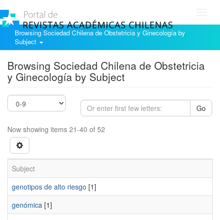
Toggl
navig
Browsing Sociedad Chilena de Obstetricia y Ginecología by
Subject
Browsing Sociedad Chilena de Obstetricia
y Ginecología by Subject
Go
Now showing items 21-40 of 52
Subject
genotipos de alto riesgo
[1]
genómica
[1]