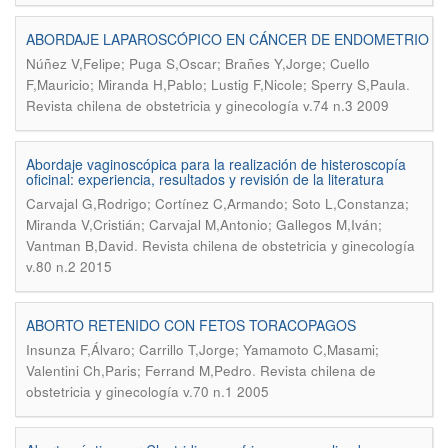
ABORDAJE LAPAROSCÓPICO EN CÁNCER DE ENDOMETRIO
Núñez V,Felipe; Puga S,Oscar; Brañes Y,Jorge; Cuello
.
F,Mauricio; Miranda H,Pablo; Lustig F,Nicole; Sperry S,Paula
Revista chilena de obstetricia y ginecología v.74 n.3 2009
Abordaje vaginoscópica para la realización de histeroscopía
oficinal: experiencia, resultados y revisión de la literatura
Carvajal G,Rodrigo; Cortínez C,Armando; Soto L,Constanza;
Miranda V,Cristián; Carvajal M,Antonio; Gallegos M,Iván;
.
Vantman B,David
Revista chilena de obstetricia y ginecología
v.80 n.2 2015
ABORTO RETENIDO CON FETOS TORACOPAGOS
Insunza F,Álvaro; Carrillo T,Jorge; Yamamoto C,Masami;
.
Valentini Ch,Paris; Ferrand M,Pedro
Revista chilena de
obstetricia y ginecología v.70 n.1 2005