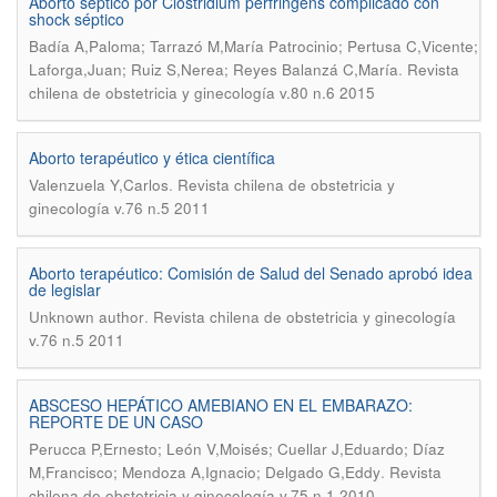
Aborto séptico por Clostridium perfringens complicado con
shock séptico
Badía A,Paloma; Tarrazó M,María Patrocinio; Pertusa C,Vicente;
.
Laforga,Juan; Ruiz S,Nerea; Reyes Balanzá C,María
Revista
chilena de obstetricia y ginecología v.80 n.6 2015
Aborto terapéutico y ética científica
.
Valenzuela Y,Carlos
Revista chilena de obstetricia y
ginecología v.76 n.5 2011
Aborto terapéutico: Comisión de Salud del Senado aprobó idea
de legislar
.
Unknown author
Revista chilena de obstetricia y ginecología
v.76 n.5 2011
ABSCESO HEPÁTICO AMEBIANO EN EL EMBARAZO:
REPORTE DE UN CASO
Perucca P,Ernesto; León V,Moisés; Cuellar J,Eduardo; Díaz
.
M,Francisco; Mendoza A,Ignacio; Delgado G,Eddy
Revista
chilena de obstetricia y ginecología v.75 n.1 2010