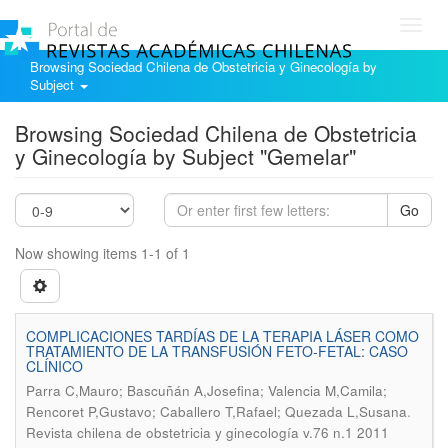
Toggl
navig
Browsing Sociedad Chilena de Obstetricia y Ginecología by
Subject
Browsing Sociedad Chilena de Obstetricia
y Ginecología by Subject "Gemelar"
Go
Now showing items 1-1 of 1
COMPLICACIONES TARDÍAS DE LA TERAPIA LÁSER COMO
TRATAMIENTO DE LA TRANSFUSIÓN FETO-FETAL: CASO
CLÍNICO
Parra C,Mauro; Bascuñán A,Josefina; Valencia M,Camila;
.
Rencoret P,Gustavo; Caballero T,Rafael; Quezada L,Susana
Revista chilena de obstetricia y ginecología v.76 n.1 2011