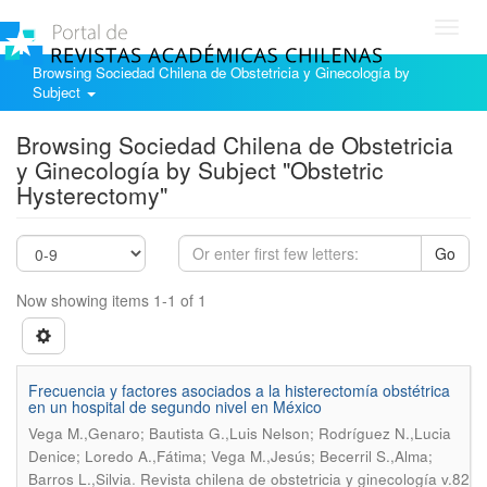
Toggl
navig
Browsing Sociedad Chilena de Obstetricia y Ginecología by
Subject
Browsing Sociedad Chilena de Obstetricia
y Ginecología by Subject "Obstetric
Hysterectomy"
Go
Now showing items 1-1 of 1
Frecuencia y factores asociados a la histerectomía obstétrica
en un hospital de segundo nivel en México
Vega M.,Genaro; Bautista G.,Luis Nelson; Rodríguez N.,Lucia
Denice; Loredo A.,Fátima; Vega M.,Jesús; Becerril S.,Alma;
.
Barros L.,Silvia
Revista chilena de obstetricia y ginecología v.82