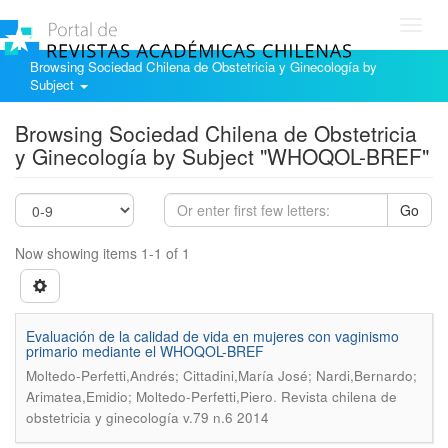
Toggl
navig
Browsing Sociedad Chilena de Obstetricia y Ginecología by
Subject
Browsing Sociedad Chilena de Obstetricia
y Ginecología by Subject "WHOQOL-BREF"
Go
Now showing items 1-1 of 1
Evaluación de la calidad de vida en mujeres con vaginismo
primario mediante el WHOQOL-BREF
Moltedo-Perfetti,Andrés; Cittadini,María José; Nardi,Bernardo;
.
Arimatea,Emidio; Moltedo-Perfetti,Piero
Revista chilena de
obstetricia y ginecología v.79 n.6 2014