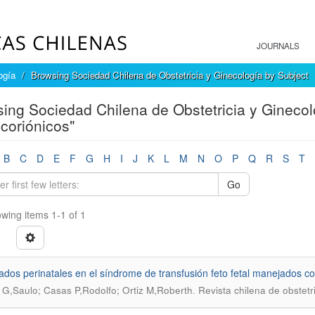
JOURNALS
ogía
Browsing Sociedad Chilena de Obstetricia y Ginecología by Subject
ing Sociedad Chilena de Obstetricia y Ginecol
oriónicos"
B
C
D
E
F
G
H
I
J
K
L
M
N
O
P
Q
R
S
T
Go
wing items 1-1 of 1
ados perinatales en el síndrome de transfusión feto fetal manejados con
.
 G,Saulo; Casas P,Rodolfo; Ortiz M,Roberth
Revista chilena de obstetr