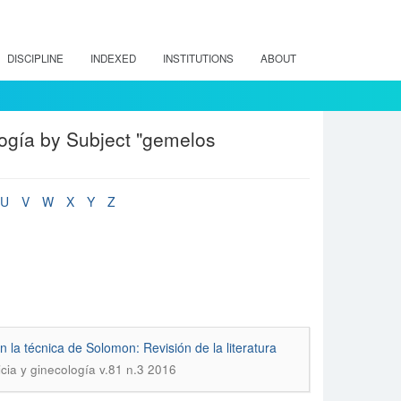
DISCIPLINE
INDEXED
INSTITUTIONS
ABOUT
ogía by Subject "gemelos
U
V
W
X
Y
Z
 la técnica de Solomon: Revisión de la literatura
icia y ginecología v.81 n.3 2016