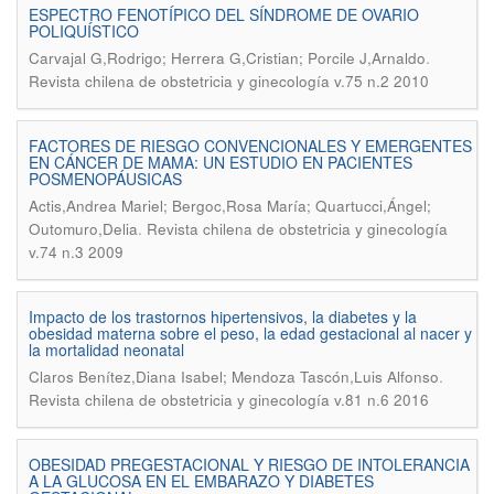
ESPECTRO FENOTÍPICO DEL SÍNDROME DE OVARIO
POLIQUÍSTICO
.
Carvajal G,Rodrigo; Herrera G,Cristian; Porcile J,Arnaldo
Revista chilena de obstetricia y ginecología v.75 n.2 2010
FACTORES DE RIESGO CONVENCIONALES Y EMERGENTES
EN CÁNCER DE MAMA: UN ESTUDIO EN PACIENTES
POSMENOPÁUSICAS
Actis,Andrea Mariel; Bergoc,Rosa María; Quartucci,Ángel;
.
Outomuro,Delia
Revista chilena de obstetricia y ginecología
v.74 n.3 2009
Impacto de los trastornos hipertensivos, la diabetes y la
obesidad materna sobre el peso, la edad gestacional al nacer y
la mortalidad neonatal
.
Claros Benítez,Diana Isabel; Mendoza Tascón,Luis Alfonso
Revista chilena de obstetricia y ginecología v.81 n.6 2016
OBESIDAD PREGESTACIONAL Y RIESGO DE INTOLERANCIA
A LA GLUCOSA EN EL EMBARAZO Y DIABETES