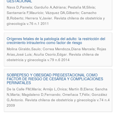
GESTACIONAL
Nava D,Pamela; Garduño A,Adriana; Pestaña M,Silvia;
Santamaría F,Mauricio; Vázquez DA,Gilberto; Camacho
.
B,Roberto; Herrera V,Javier
Revista chilena de obstetricia y
ginecología v.76 n.1 2011
Orígenes fetales de la patología del adulto: la restricción del
crecimiento intrauterino como factor de riesgo
Molina Giraldo,Saulo; Correa Mendoza,Diana Marcela; Rojas
.
Arias,José Luis; Acuña Osorio,Edgar
Revista chilena de
obstetricia y ginecología v.79 n.6 2014
SOBREPESO Y OBESIDAD PREGESTACIONAL COMO
FACTOR DE RIESGO DE CESÁREA Y COMPLICACIONES
PERINATALES
De la Calle FM,María; Armijo L,Onica; Martín B,Elena; Sancha
N,Marta; Magdaleno D,Fernando; Omeñaca T,Félix; González
.
G,Antonio
Revista chilena de obstetricia y ginecología v.74 n.4
2009