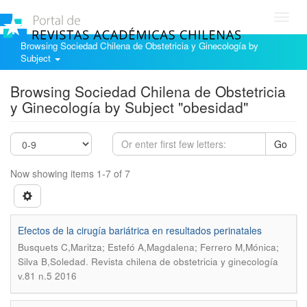
Toggl
navig
Browsing Sociedad Chilena de Obstetricia y Ginecología by
Subject
Browsing Sociedad Chilena de Obstetricia
y Ginecología by Subject "obesidad"
Go
Now showing items 1-7 of 7
Efectos de la cirugía bariátrica en resultados perinatales
Busquets C,Maritza; Estefó A,Magdalena; Ferrero M,Mónica;
.
Silva B,Soledad
Revista chilena de obstetricia y ginecología
v.81 n.5 2016