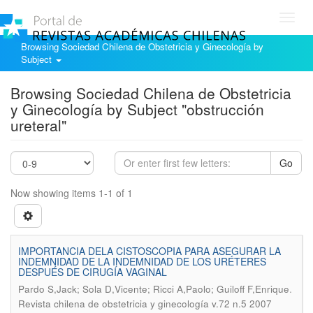
Toggl
navig
Browsing Sociedad Chilena de Obstetricia y Ginecología by
Subject
Browsing Sociedad Chilena de Obstetricia
y Ginecología by Subject "obstrucción
ureteral"
Go
Now showing items 1-1 of 1
IMPORTANCIA DELA CISTOSCOPIA PARA ASEGURAR LA
INDEMNIDAD DE LA INDEMNIDAD DE LOS URÉTERES
DESPUÉS DE CIRUGÍA VAGINAL
.
Pardo S,Jack; Sola D,Vicente; Ricci A,Paolo; Guiloff F,Enrique
Revista chilena de obstetricia y ginecología v.72 n.5 2007