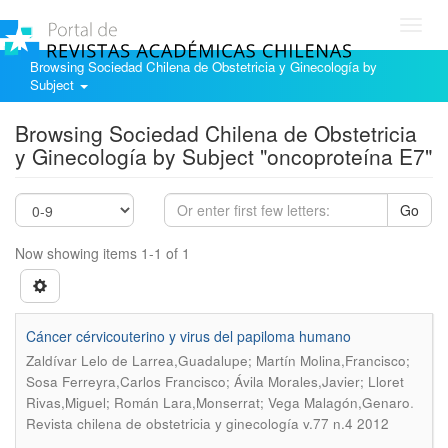
Toggl
navig
Browsing Sociedad Chilena de Obstetricia y Ginecología by
Subject
Browsing Sociedad Chilena de Obstetricia
y Ginecología by Subject "oncoproteína E7"
Go
Now showing items 1-1 of 1
Cáncer cérvicouterino y virus del papiloma humano
Zaldívar Lelo de Larrea,Guadalupe; Martín Molina,Francisco;
Sosa Ferreyra,Carlos Francisco; Ávila Morales,Javier; Lloret
.
Rivas,Miguel; Román Lara,Monserrat; Vega Malagón,Genaro
Revista chilena de obstetricia y ginecología v.77 n.4 2012