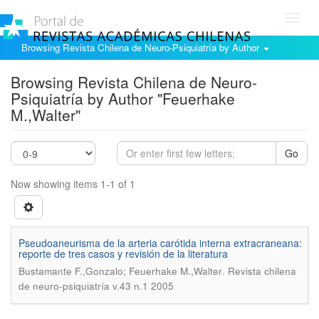
Toggl
navig
Browsing Revista Chilena de Neuro-Psiquiatría by Author
Browsing Revista Chilena de Neuro-
Psiquiatría by Author "Feuerhake
M.,Walter"
Go
Now showing items 1-1 of 1
Pseudoaneurisma de la arteria carótida interna extracraneana:
reporte de tres casos y revisión de la literatura
.
Bustamante F.,Gonzalo; Feuerhake M.,Walter
Revista chilena
de neuro-psiquiatría v.43 n.1 2005