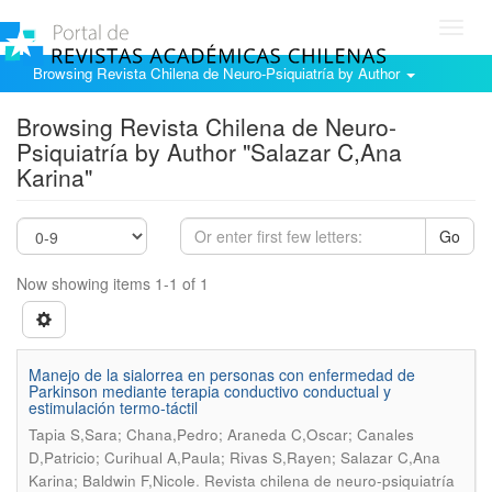
Toggl
navig
Browsing Revista Chilena de Neuro-Psiquiatría by Author
Browsing Revista Chilena de Neuro-
Psiquiatría by Author "Salazar C,Ana
Karina"
Go
Now showing items 1-1 of 1
Manejo de la sialorrea en personas con enfermedad de
Parkinson mediante terapia conductivo conductual y
estimulación termo-táctil
Tapia S,Sara; Chana,Pedro; Araneda C,Oscar; Canales
D,Patricio; Curihual A,Paula; Rivas S,Rayen; Salazar C,Ana
.
Karina; Baldwin F,Nicole
Revista chilena de neuro-psiquiatría