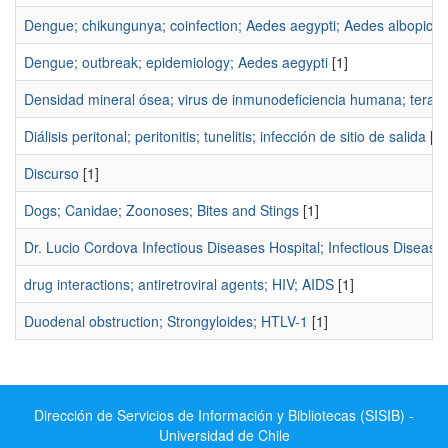
Dengue; chikungunya; coinfection; Aedes aegypti; Aedes albopictu
Dengue; outbreak; epidemiology; Aedes aegypti
[1]
Densidad mineral ósea; virus de inmunodeficiencia humana; terapia 
Diálisis peritonal; peritonitis; tunelitis; infección de sitio de salida
[1]
Discurso
[1]
Dogs; Canidae; Zoonoses; Bites and Stings
[1]
Dr. Lucio Cordova Infectious Diseases Hospital; Infectious Disease 
drug interactions; antiretroviral agents; HIV; AIDS
[1]
Duodenal obstruction; Strongyloides; HTLV-1
[1]
Dirección de Servicios de Información y Bibliotecas (SISIB) -
Universidad de Chile