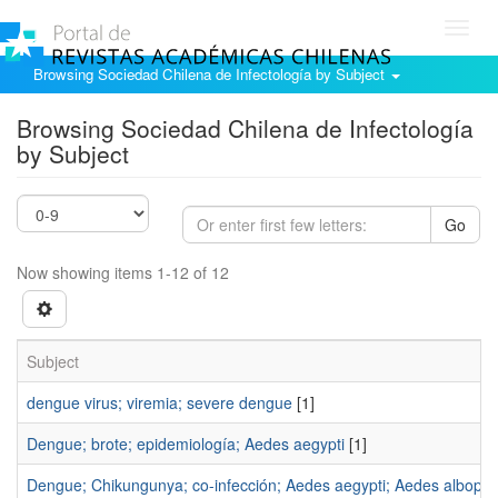
Toggl
navig
Browsing Sociedad Chilena de Infectología by Subject
Browsing Sociedad Chilena de Infectología
by Subject
Go
Now showing items 1-12 of 12
Subject
dengue virus; viremia; severe dengue
[1]
Dengue; brote; epidemiología; Aedes aegypti
[1]
Dengue; Chikungunya; co-infección; Aedes aegypti; Aedes albopic