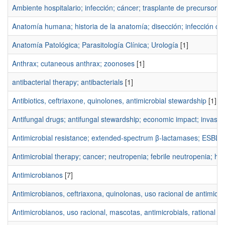
Ambiente hospitalario; infección; cáncer; trasplante de precursor
Anatomía humana; historia de la anatomía; disección; infección ca
Anatomía Patológica; Parasitología Clínica; Urología
[1]
Anthrax; cutaneous anthrax; zoonoses
[1]
antibacterial therapy; antibacterials
[1]
Antibiotics, ceftriaxone, quinolones, antimicrobial stewardship
[1]
Antifungal drugs; antifungal stewardship; economic impact; invasiv
Antimicrobial resistance; extended-spectrum β-lactamases; ESBL
[
Antimicrobial therapy; cancer; neutropenia; febrile neutropenia; he
Antimicrobianos
[7]
Antimicrobianos, ceftriaxona, quinolonas, uso racional de antimicr
Antimicrobianos, uso racional, mascotas, antimicrobials, rational us