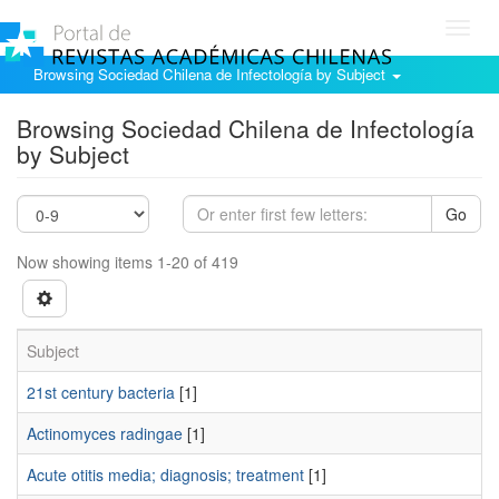
Toggl
navig
Browsing Sociedad Chilena de Infectología by Subject
Browsing Sociedad Chilena de Infectología
by Subject
Go
Now showing items 1-20 of 419
Subject
21st century bacteria
[1]
Actinomyces radingae
[1]
Acute otitis media; diagnosis; treatment
[1]