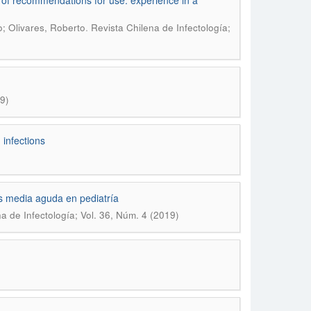
n of recommendations for use: experience in a
.
o; Olivares, Roberto
Revista Chilena de Infectología;
9)
 infections
is media aguda en pediatría
a de Infectología; Vol. 36, Núm. 4 (2019)