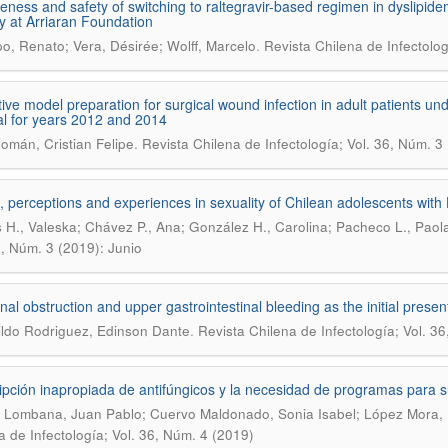
veness and safety of switching to raltegravir-based regimen in dyslipidem
y at Arriaran Foundation
.
, Renato; Vera, Désirée; Wolff, Marcelo
Revista Chilena de Infectolog
tive model preparation for surgical wound infection in adult patients und
al for years 2012 and 2014
.
omán, Cristian Felipe
Revista Chilena de Infectología; Vol. 36, Núm. 3
s, perceptions and experiences in sexuality of Chilean adolescents with 
 H., Valeska; Chávez P., Ana; González H., Carolina; Pacheco L., Paol
6, Núm. 3 (2019): Junio
al obstruction and upper gastrointestinal bleeding as the initial presen
.
ldo Rodriguez, Edinson Dante
Revista Chilena de Infectología; Vol. 3
ipción inapropiada de antifúngicos y la necesidad de programas para s
 Lombana, Juan Pablo; Cuervo Maldonado, Sonia Isabel; López Mora, 
a de Infectología; Vol. 36, Núm. 4 (2019)