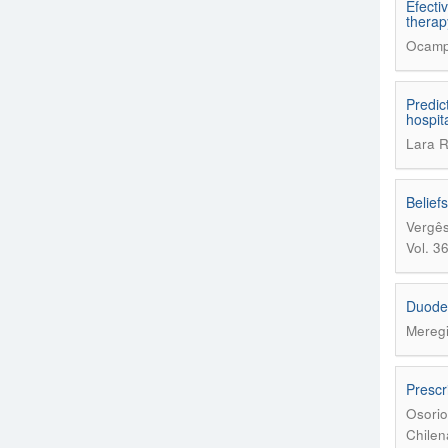
Efecti
therap
Ocampo
Predic
hospit
Lara R
Belief
Vergês
Vol. 3
Duoden
Meregi
Prescr
Osorio
Chilen