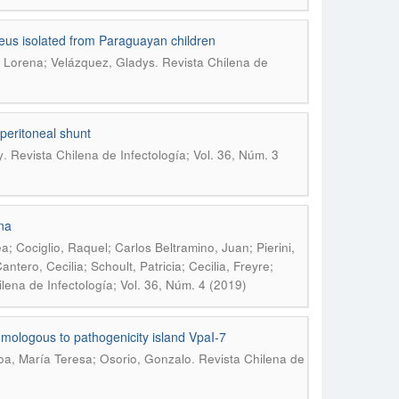
ureus isolated from Paraguayan children
.
, Lorena; Velázquez, Gladys
Revista Chilena de
operitoneal shunt
.
y
Revista Chilena de Infectología; Vol. 36, Núm. 3
na
; Cociglio, Raquel; Carlos Beltramino, Juan; Pierini,
ntero, Cecilia; Schoult, Patricia; Cecilia, Freyre;
lena de Infectología; Vol. 36, Núm. 4 (2019)
mologous to pathogenicity island VpaI-7
.
loa, María Teresa; Osorio, Gonzalo
Revista Chilena de