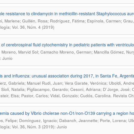
ble resistance to clindamycin in methicillin-resistant Staphylococcus a
ni, Marlene; Guillén, Rosa; Rodríguez, Fátima; Espínola, Carmen; Grau
ología; Vol. 36, Núm. 4 (2019)
 of cerebrospinal fluid cytochemistry in pediatric patients with ventricul
 Moreno, Marvid Sol; Camacho Moreno, German; Mancilla Gómez, Nur
: Junio
tis and influenza: unusual association during 2017, in Santa Fe, Argenti
erz, Gabriela; Manuel Rudi, Juan; Vera Garate, Verónica; Uboldi, Andrea
; Sioli, Natalia; Pigliacampo, Gerardo; Cesoni, Adriana; D`Jorge, José; Ca
.
teir, Elsa; Pastor, Carlos; Vidal, Gonzalo; Cudós, Carolina
Revista Chi
emia caused by Vibrio cholerae non-O1/non-O139 carrying a region ho
es, Felipe; Domínguez, Ignacio; Dabanch, Jeannette; Porte, Lorena; Ul
ología; Vol. 36, Núm. 3 (2019): Junio