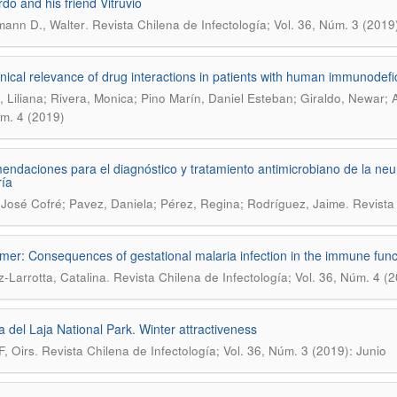
do and his friend Vitruvio
.
ann D., Walter
Revista Chilena de Infectología; Vol. 36, Núm. 3 (2019
inical relevance of drug interactions in patients with human immunodefi
, Liliana; Rivera, Monica; Pino Marín, Daniel Esteban; Giraldo, Newar; 
m. 4 (2019)
ndaciones para el diagnóstico y tratamiento antimicrobiano de la ne
ría
.
 José Cofré; Pavez, Daniela; Pérez, Regina; Rodríguez, Jaime
Revista 
imer: Consequences of gestational malaria infection in the immune f
.
z-Larrotta, Catalina
Revista Chilena de Infectología; Vol. 36, Núm. 4 (
 del Laja National Park. Winter attractiveness
.
, Oirs
Revista Chilena de Infectología; Vol. 36, Núm. 3 (2019): Junio