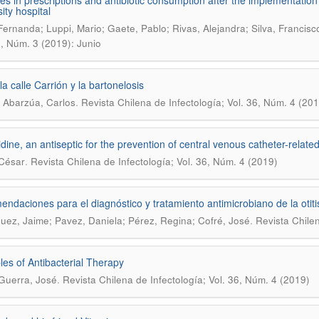
s in prescriptions and antibiotic consumption after the implementatio
ity hospital
 Fernanda; Luppi, Mario; Gaete, Pablo; Rivas, Alejandra; Silva, Francisc
6, Núm. 3 (2019): Junio
la calle Carrión y la bartonelosis
.
 Abarzúa, Carlos
Revista Chilena de Infectología; Vol. 36, Núm. 4 (201
idine, an antiseptic for the prevention of central venous catheter-related
.
César
Revista Chilena de Infectología; Vol. 36, Núm. 4 (2019)
ndaciones para el diagnóstico y tratamiento antimicrobiano de la otit
.
uez, Jaime; Pavez, Daniela; Pérez, Regina; Cofré, José
Revista Chilen
ples of Antibacterial Therapy
.
Guerra, José
Revista Chilena de Infectología; Vol. 36, Núm. 4 (2019)