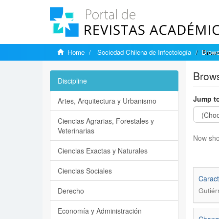
Home
Sociedad Chilena de Infectología
Brows
Brows
Discipline
Jump to
Artes, Arquitectura y Urbanismo
Ciencias Agrarias, Forestales y
Veterinarias
Now sho
Ciencias Exactas y Naturales
Ciencias Sociales
Caract
Derecho
Gutiér
Economía y Administración