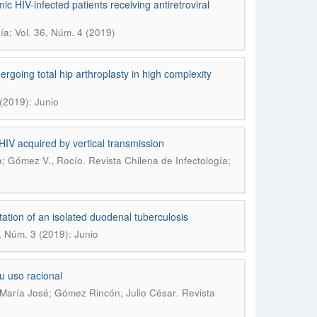
ic HIV-infected patients receiving antiretroviral
ía; Vol. 36, Núm. 4 (2019)
ergoing total hip arthroplasty in high complexity
 (2019): Junio
HIV acquired by vertical transmission
.
a; Gómez V., Rocío
Revista Chilena de Infectología;
tation of an isolated duodenal tuberculosis
6, Núm. 3 (2019): Junio
u uso racional
.
María José; Gómez Rincón, Julio César
Revista