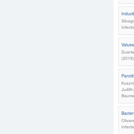
Induci
Silvag
Infect
Values
Duarte
(2019)
Paroti
Kuszni
Judith
Baumes
Bacter
Olivar
Infect