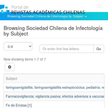
Toggl
navig
Browsing Sociedad Chilena de Infectología by Subject
Browsing Sociedad Chilena de Infectología
by Subject
Go
Now showing items 1-7 of 7
Subject
faringoamigdalitis; faringoamigdalitis estreptocócica; pediatría; r
Farmacovigilancia; vigilancia pasiva; efectos adversos a vacunas
[
Fe de Erratas
[1]