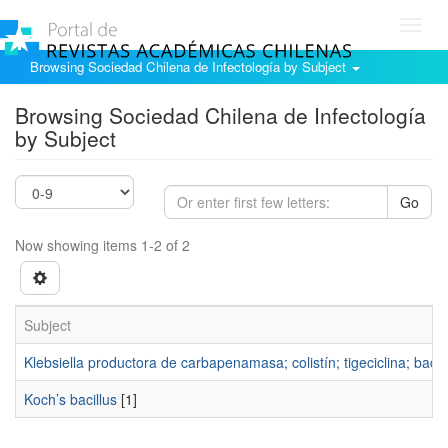
Toggl
navig
Browsing Sociedad Chilena de Infectología by Subject
Browsing Sociedad Chilena de Infectología
by Subject
Go
Now showing items 1-2 of 2
Subject
Klebsiella productora de carbapenamasa; colistín; tigeciclina; bact
Koch’s bacillus
[1]