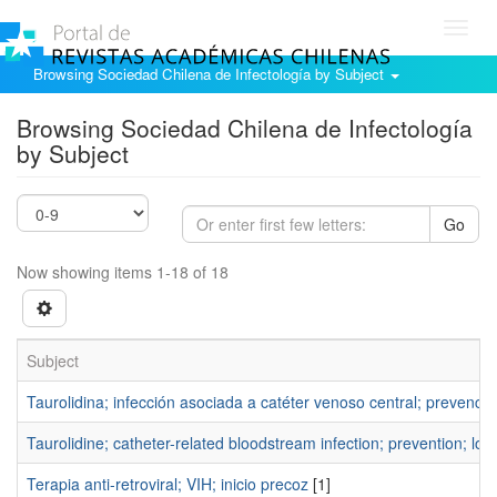
Toggl
navig
Browsing Sociedad Chilena de Infectología by Subject
Browsing Sociedad Chilena de Infectología
by Subject
Go
Now showing items 1-18 of 18
Subject
Taurolidina; infección asociada a catéter venoso central; prevenció
Taurolidine; catheter-related bloodstream infection; prevention; loc
Terapia anti-retroviral; VIH; inicio precoz
[1]