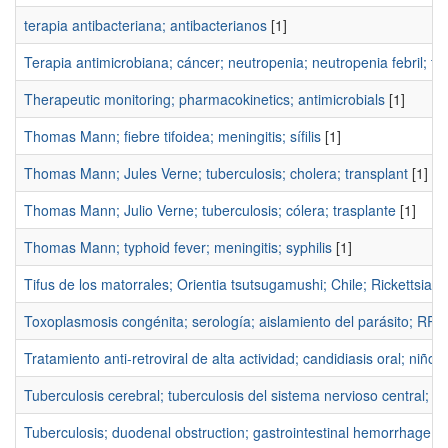
terapia antibacteriana; antibacterianos
[1]
Terapia antimicrobiana; cáncer; neutropenia; neutropenia febril; 
Therapeutic monitoring; pharmacokinetics; antimicrobials
[1]
Thomas Mann; fiebre tifoidea; meningitis; sífilis
[1]
Thomas Mann; Jules Verne; tuberculosis; cholera; transplant
[1]
Thomas Mann; Julio Verne; tuberculosis; cólera; trasplante
[1]
Thomas Mann; typhoid fever; meningitis; syphilis
[1]
Tifus de los matorrales; Orientia tsutsugamushi; Chile; Rickettsia
[1
Toxoplasmosis congénita; serología; aislamiento del parásito; RPC
Tratamiento anti-retroviral de alta actividad; candidiasis oral; niños
Tuberculosis cerebral; tuberculosis del sistema nervioso central; t
Tuberculosis; duodenal obstruction; gastrointestinal hemorrhage
[1