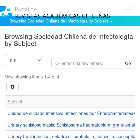
Toggl
navig
Browsing Sociedad Chilena de Infectología by Subject
Browsing Sociedad Chilena de Infectología
by Subject
Go
Now showing items 1-4 of 4
Subject
Unidad de cuidado intensivo; infecciones por Enterobacteriaceae;
Urinary schistosomiasis; Schistosoma haematobium; granulomatous 
Urinary tract infection; cefadroxil; cephalotin; cefazolin; susceptibilit