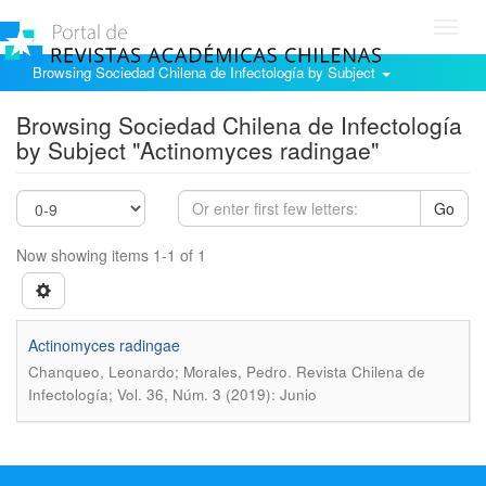
Toggl
navig
Browsing Sociedad Chilena de Infectología by Subject
Browsing Sociedad Chilena de Infectología
by Subject "Actinomyces radingae"
Go
Now showing items 1-1 of 1
Actinomyces radingae
.
Chanqueo, Leonardo; Morales, Pedro
Revista Chilena de
Infectología; Vol. 36, Núm. 3 (2019): Junio