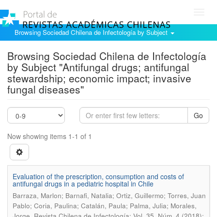
Toggl
navig
Browsing Sociedad Chilena de Infectología by Subject
Browsing Sociedad Chilena de Infectología
by Subject "Antifungal drugs; antifungal
stewardship; economic impact; invasive
fungal diseases"
Go
Now showing items 1-1 of 1
Evaluation of the prescription, consumption and costs of
antifungal drugs in a pediatric hospital in Chile
Barraza, Marlon; Barnafi, Natalia; Ortiz, Guillermo; Torres, Juan
Pablo; Coria, Paulina; Catalán, Paula; Palma, Julia; Morales,
.
Jorge
Revista Chilena de Infectología; Vol. 35, Núm. 4 (2018):