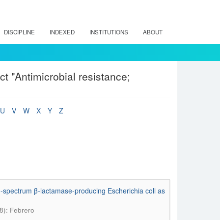
DISCIPLINE
INDEXED
INSTITUTIONS
ABOUT
t "Antimicrobial resistance;
U
V
W
X
Y
Z
ed-spectrum β-lactamase-producing Escherichia coli as
8): Febrero