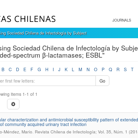
JOURNALS
ing Sociedad Chilena de Infectología by Subject
ing Sociedad Chilena de Infectología by Subjec
ded-spectrum β-lactamases; ESBL"
B
C
D
E
F
G
H
I
J
K
L
M
N
O
P
Q
R
S
T
Go
wing items 1-1 of 1
lar characterization and antimicrobial susceptibility pattern of extend
of community acquired urinary tract infection
.
o-Méndez, Mario
Revista Chilena de Infectología; Vol. 35, Núm. 1 (201