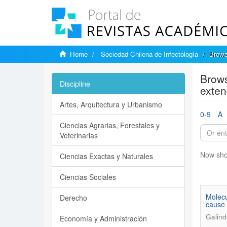
Home
Sociedad Chilena de Infectología
Brows
Brows
Discipline
exten
Artes, Arquitectura y Urbanismo
0-9
A
Ciencias Agrarias, Forestales y
Veterinarias
Now sho
Ciencias Exactas y Naturales
Ciencias Sociales
Molecu
Derecho
cause 
Galind
Economía y Administración