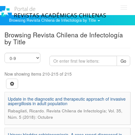
Toggl
navig
Browsing Revista Chilena de Infectología by Title
Browsing Revista Chilena de Infectología
by Title
Go
Now showing items 210-215 of 215
Update in the diagnostic and therapeutic approach of invasive
aspergillosis in adult population
.
Rabagliati, Ricardo
Revista Chilena de Infectología; Vol. 35,
Núm. 5 (2018): Octubre
Urinary bladder schistosomiasis. A case report diagnosed in