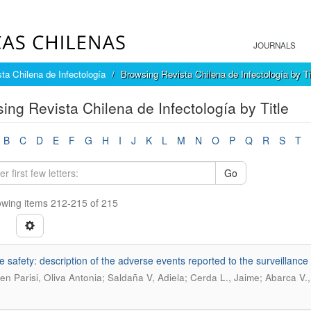
JOURNALS
ta Chilena de Infectología
Browsing Revista Chilena de Infectología by Ti
ing Revista Chilena de Infectología by Title
B
C
D
E
F
G
H
I
J
K
L
M
N
O
P
Q
R
S
T
Go
wing items 212-215 of 215
e safety: description of the adverse events reported to the surveillance
n Parisi, Oliva Antonia; Saldaña V, Adiela; Cerda L., Jaime; Abarca V.,