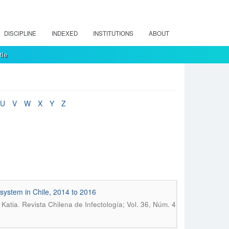
DISCIPLINE
INDEXED
INSTITUTIONS
ABOUT
tle
U
V
W
X
Y
Z
 system in Chile, 2014 to 2016
.
 Katia
Revista Chilena de Infectología; Vol. 36, Núm. 4