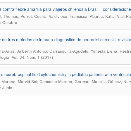
 contra fiebre amarilla para viajeros chilenos a Brasil – consideracione
l, Thomas; Perret, Cecilia; Valdivieso, Francisca; Abarca, Katia; Vial, P
: Octubre
z de tres métodos de inmuno-diagnóstico de neurocisticercosis: revisión
a-Arias, Jaiberth Antonio; Carrasquilla-Agudelo, Yoneida Elena; Restr
ología; Vol. 34, Núm. 1 (2017)
 of cerebrospinal fluid cytochemistry in pediatric patients with ventricul
 Moreno, Marvid Sol; Camacho Moreno, German; Mancilla Gómez, Nur
: Junio