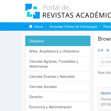
Home
Sociedad Chilena de Infectología
Revis
Brows
Discipline
0-9
A
Artes, Arquitectura y Urbanismo
Ciencias Agrarias, Forestales y
Veterinarias
Now sho
Ciencias Exactas y Naturales
Ciencias Sociales
Vaccin
Derecho
Thomse
(2019)
Economía y Administración