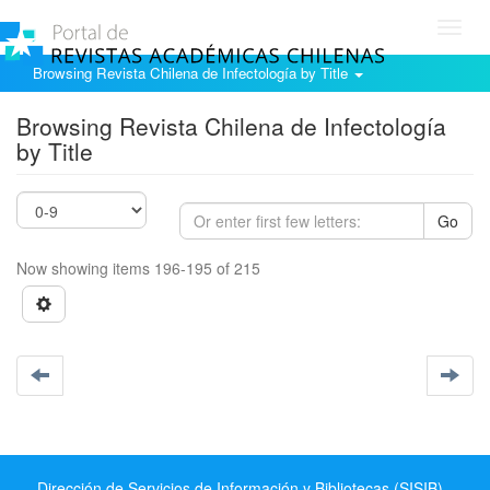
Toggl
navig
Browsing Revista Chilena de Infectología by Title
Browsing Revista Chilena de Infectología
by Title
Go
Now showing items 196-195 of 215
Dirección de Servicios de Información y Bibliotecas (SISIB) -