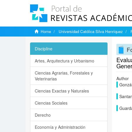
Home
Universidad Católica Silva Henríquez
F
Discipline
Evalu
Artes, Arquitectura y Urbanismo
Gener
Ciencias Agrarias, Forestales y
Author
Veterinarias
Gonzál
Ciencias Exactas y Naturales
Santan
Ciencias Sociales
Guarda
Derecho
Economía y Administración