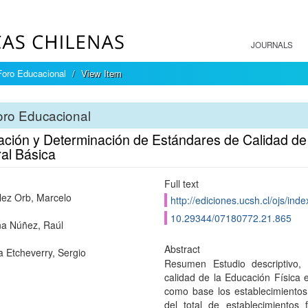
JOURNALS
Foro Educacional
View Item
oro Educacional
ación y Determinación de Estándares de Calidad de
al Básica
Full text
ez Orb, Marcelo
http://ediciones.ucsh.cl/ojs/in
10.29344/07180772.21.865
a Núñez, Raúl
Abstract
 Etcheverry, Sergio
Resumen Estudio descriptivo, t
calidad de la Educación Física 
como base los establecimientos
del total de establecimientos