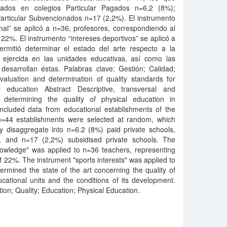
ados en colegios Particular Pagados n=6,2 (8%);
articular Subvencionados n=17 (2,2%). El instrumento
al” se aplicó a n=36, profesores, correspondiendo al
 22%. El instrumento “intereses deportivos” se aplicó a
rmitió determinar el estado del arte respecto a la
 ejercida en las unidades educativas, así como las
desarrollan éstas. Palabras clave: Gestión; Calidad;
valuation and determination of quality standards for
y education Abstract Descriptive, transversal and
 determining the quality of physical education in
included data from educational establishments of the
 n=44 establishments were selected at random, which
ey disaggregate into n=6.2 (8%) paid private schools,
, and n=17 (2,2%) subsidised private schools. The
nowledge" was applied to n=36 teachers, representing
of 22%. The instrument "sports interests" was applied to
rmined the state of the art concerning the quality of
cational units and the conditions of its development.
ion; Quality; Education; Physical Education.