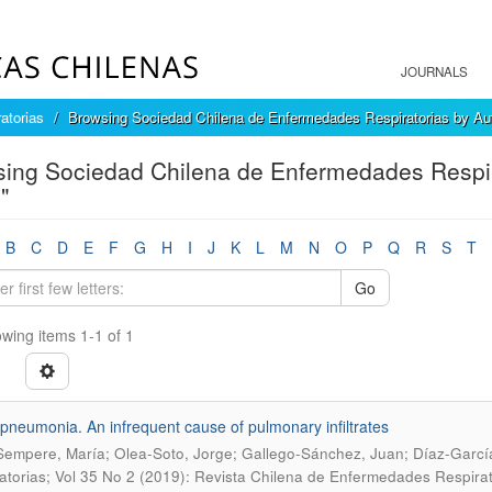
JOURNALS
atorias
Browsing Sociedad Chilena de Enfermedades Respiratorias by Au
ing Sociedad Chilena de Enfermedades Respira
"
B
C
D
E
F
G
H
I
J
K
L
M
N
O
P
Q
R
S
T
Go
wing items 1-1 of 1
 pneumonia. An infrequent cause of pulmonary infiltrates
Sempere, María; Olea-Soto, Jorge; Gallego-Sánchez, Juan; Díaz-García
atorias; Vol 35 No 2 (2019): Revista Chilena de Enfermedades Respira