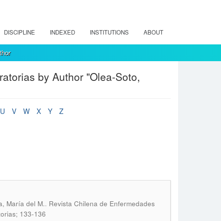
DISCIPLINE
INDEXED
INSTITUTIONS
ABOUT
thor
torias by Author "Olea-Soto,
U
V
W
X
Y
Z
.
, María del M.
Revista Chilena de Enfermedades
torias; 133-136