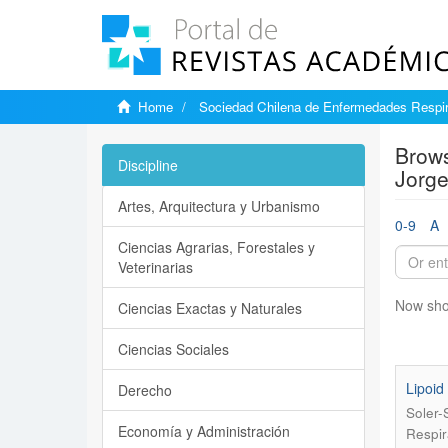
Home
Sociedad Chilena de Enfermedades Respir
Brows
Discipline
Jorge
Artes, Arquitectura y Urbanismo
0-9
A
Ciencias Agrarias, Forestales y
Veterinarias
Now sho
Ciencias Exactas y Naturales
Ciencias Sociales
Lipoid
Derecho
Soler-
Economía y Administración
Respir