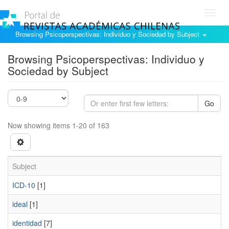
Toggl
navig
Browsing Psicoperspectivas: Individuo y Sociedad by Subject
Browsing Psicoperspectivas: Individuo y
Sociedad by Subject
Go
Now showing items 1-20 of 163
Subject
ICD-10
[1]
ideal
[1]
identidad
[7]