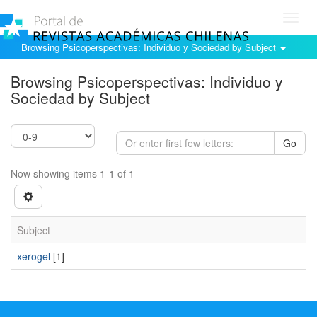
Toggl
navig
Browsing Psicoperspectivas: Individuo y Sociedad by Subject
Browsing Psicoperspectivas: Individuo y
Sociedad by Subject
Go
Now showing items 1-1 of 1
Subject
xerogel
[1]