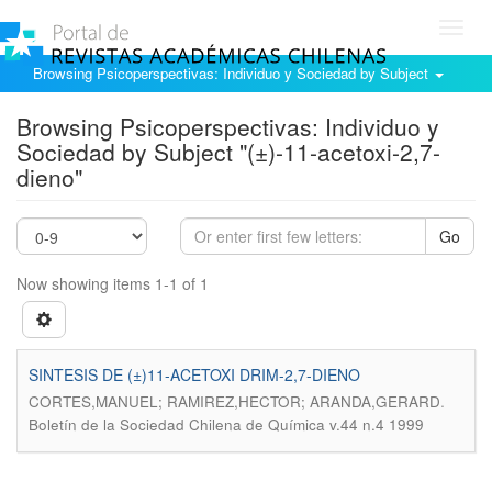
Toggl
navig
Browsing Psicoperspectivas: Individuo y Sociedad by Subject
Browsing Psicoperspectivas: Individuo y
Sociedad by Subject "(±)-11-acetoxi-2,7-
dieno"
Go
Now showing items 1-1 of 1
SINTESIS DE (±)11-ACETOXI DRIM-2,7-DIENO
.
CORTES,MANUEL; RAMIREZ,HECTOR; ARANDA,GERARD
Boletín de la Sociedad Chilena de Química v.44 n.4 1999