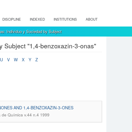
DISCIPLINE
INDEXED
INSTITUTIONS
ABOUT
as: Individuo y Sociedad by Subject
y Subject "1,4-benzoxazin-3-onas"
U
V
W
X
Y
Z
ONES AND 1,4-BENZOXAZIN-3-ONES
a de Química v.44 n.4 1999