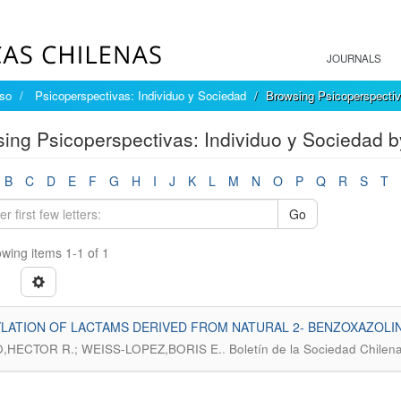
JOURNALS
íso
Psicoperspectivas: Individuo y Sociedad
Browsing Psicoperspectiv
ing Psicoperspectivas: Individuo y Sociedad b
B
C
D
E
F
G
H
I
J
K
L
M
N
O
P
Q
R
S
T
Go
wing items 1-1 of 1
LATION OF LACTAMS DERIVED FROM NATURAL 2- BENZOXAZOLIN
.
,HECTOR R.; WEISS-LOPEZ,BORIS E.
Boletín de la Sociedad Chilen