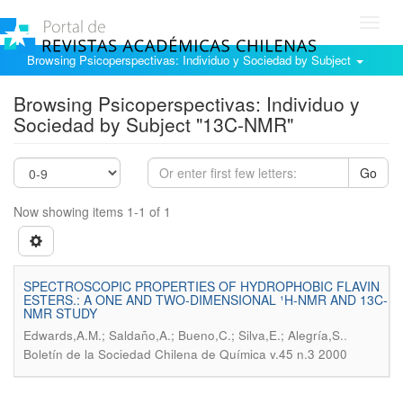
Toggl
navig
Browsing Psicoperspectivas: Individuo y Sociedad by Subject
Browsing Psicoperspectivas: Individuo y
Sociedad by Subject "13C-NMR"
Go
Now showing items 1-1 of 1
SPECTROSCOPIC PROPERTIES OF HYDROPHOBIC FLAVIN
ESTERS.: A ONE AND TWO-DIMENSIONAL ¹H-NMR AND 13C-
NMR STUDY
.
Edwards,A.M.; Saldaño,A.; Bueno,C.; Silva,E.; Alegría,S.
Boletín de la Sociedad Chilena de Química v.45 n.3 2000