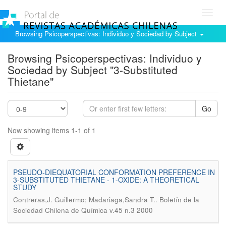
Toggl
navig
Browsing Psicoperspectivas: Individuo y Sociedad by Subject
Browsing Psicoperspectivas: Individuo y
Sociedad by Subject "3-Substituted
Thietane"
Go
Now showing items 1-1 of 1
PSEUDO-DIEQUATORIAL CONFORMATION PREFERENCE IN
3-SUBSTITUTED THIETANE - 1-OXIDE: A THEORETICAL
STUDY
.
Contreras,J. Guillermo; Madariaga,Sandra T.
Boletín de la
Sociedad Chilena de Química v.45 n.3 2000