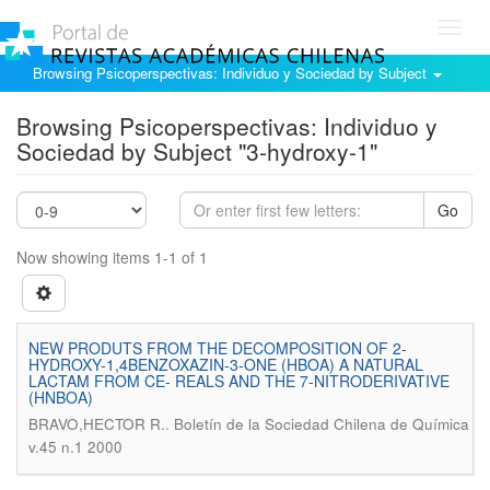
Toggl
navig
Browsing Psicoperspectivas: Individuo y Sociedad by Subject
Browsing Psicoperspectivas: Individuo y
Sociedad by Subject "3-hydroxy-1"
Go
Now showing items 1-1 of 1
NEW PRODUTS FROM THE DECOMPOSITION OF 2-
HYDROXY-1,4BENZOXAZIN-3-ONE (HBOA) A NATURAL
LACTAM FROM CE- REALS AND THE 7-NITRODERIVATIVE
(HNBOA)
.
BRAVO,HECTOR R.
Boletín de la Sociedad Chilena de Química
v.45 n.1 2000