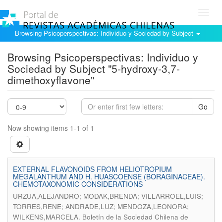
Toggl
navig
Browsing Psicoperspectivas: Individuo y Sociedad by Subject
Browsing Psicoperspectivas: Individuo y
Sociedad by Subject "5-hydroxy-3,7-
dimethoxyflavone"
Go
Now showing items 1-1 of 1
EXTERNAL FLAVONOIDS FROM HELIOTROPIUM
MEGALANTHUM AND H. HUASCOENSE (BORAGINACEAE).
CHEMOTAXONOMIC CONSIDERATIONS
URZUA,ALEJANDRO; MODAK,BRENDA; VILLARROEL,LUIS;
TORRES,RENE; ANDRADE,LUZ; MENDOZA,LEONORA;
.
WILKENS,MARCELA
Boletín de la Sociedad Chilena de